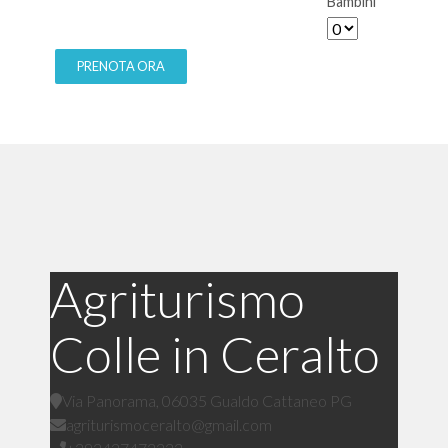
Bambini
Agriturismo
Colle in Ceralto
Via Panorama, 06035 Gualdo Cattaneo PG
agriturismoceralto@gmail.com