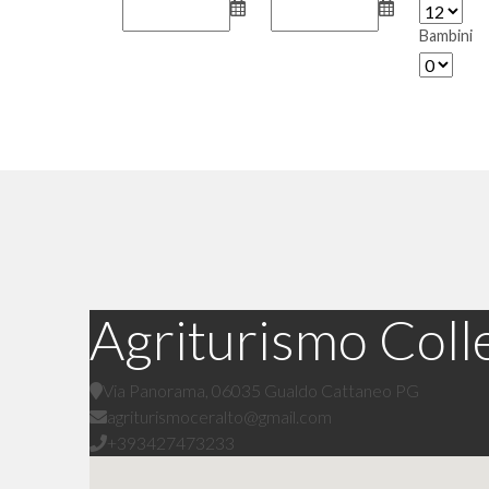
Bambini
Agriturismo Colle
Via Panorama, 06035 Gualdo Cattaneo PG
agriturismoceralto@gmail.com
+393427473233