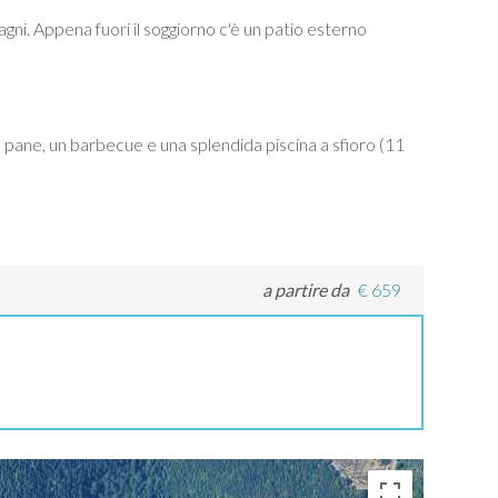
i. Appena fuori il soggiorno c'è un patio esterno
il pane, un barbecue e una splendida piscina a sfioro (11
a partire da
€
659