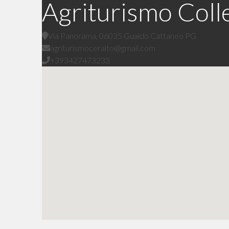
Agriturismo Colle
Via Panorama, 06035 Gualdo Cattaneo PG
agriturismoceralto@gmail.com
+393427473233