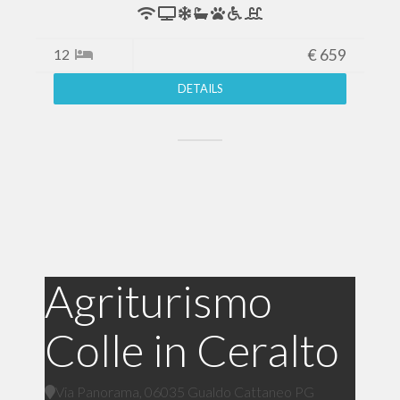
12
€
659
DETAILS
Agriturismo
Colle in Ceralto
Via Panorama, 06035 Gualdo Cattaneo PG