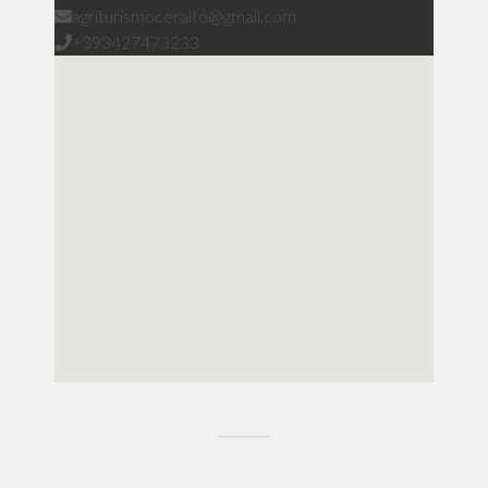
agriturismoceralto@gmail.com
+393427473233