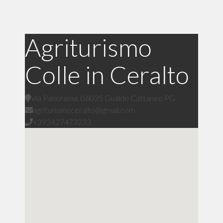
Agriturismo
Colle in Ceralto
Via Panorama, 06035 Gualdo Cattaneo PG
agriturismoceralto@gmail.com
+393427473233